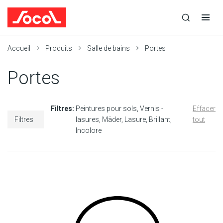
la
Ouvrir
Ouvrir
r
recherche
la
la
recherche
navigation
Socol
Accueil
Produits
Salle de bains
Portes
Portes
Filtres:
Peintures pour sols
Vernis -
Effacer
Filtres
lasures
Mäder
Lasure
Brillant
tout
Incolore