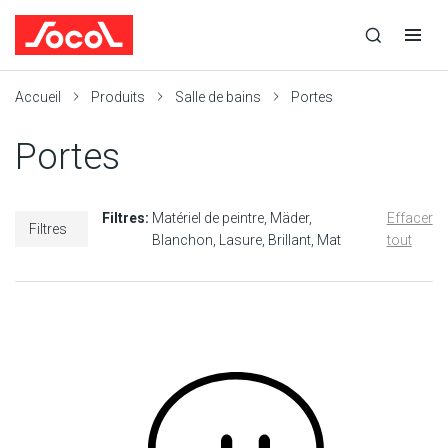
la
Ouvrir
Ouvrir
r
recherche
la
la
recherche
navigation
Socol
Accueil
Produits
Salle de bains
Portes
Portes
Filtres:
Matériel de peintre
Mäder
Effacer
Filtres
Blanchon
Lasure
Brillant
Mat
tout