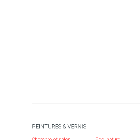
PEINTURES & VERNIS
Chambre et salon
Eco, nature