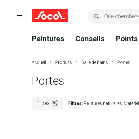
Ouvrir
Rechercher
la
Lancer
Socol
navigation
la
Peintures
Conseils
Points
recherche
Accueil
Produits
Salle de bains
Portes
Portes
Filtres
Filtres:
Peintures naturelles
Matériel