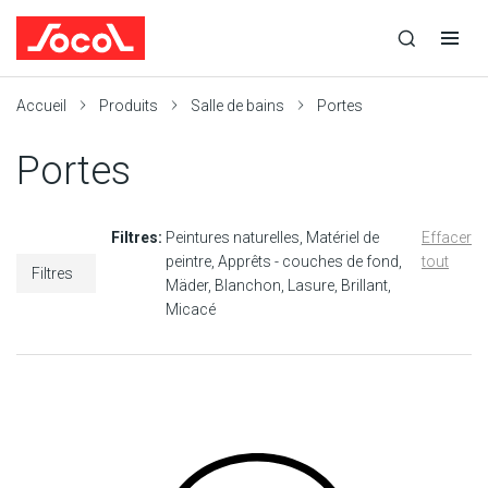
la
Ouvrir
Ouvrir
r
recherche
la
la
recherche
navigation
Socol
Accueil
Produits
Salle de bains
Portes
Portes
Filtres:
Peintures naturelles
Matériel de
Effacer
peintre
Apprêts - couches de fond
tout
Filtres
Mäder
Blanchon
Lasure
Brillant
Micacé