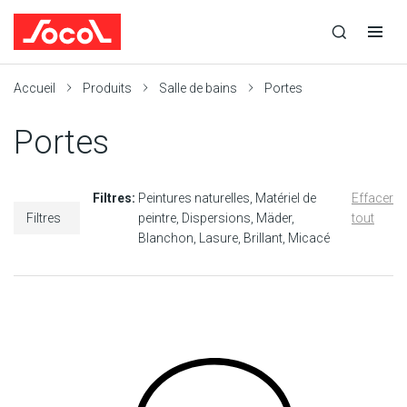
la
Ouvrir
Ouvrir
r
recherche
la
la
recherche
navigation
Socol
Accueil
Produits
Salle de bains
Portes
Portes
Filtres:
Peintures naturelles
Matériel de
Effacer
Filtres
peintre
Dispersions
Mäder
tout
Blanchon
Lasure
Brillant
Micacé