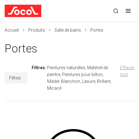
la
Ouvrir
Ouvrir
r
recherche
la
la
recherche
navigation
Socol
Accueil
Produits
Salle de bains
Portes
Portes
Filtres:
Peintures naturelles
Matériel de
Effacer
peintre
Peintures pour béton
tout
Filtres
Mäder
Blanchon
Lasure
Brillant
Micacé