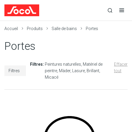
la
Ouvrir
Ouvrir
r
recherche
la
la
recherche
navigation
Socol
Accueil
Produits
Salle de bains
Portes
Portes
Filtres:
Peintures naturelles
Matériel de
Effacer
Filtres
peintre
Mäder
Lasure
Brillant
tout
Micacé