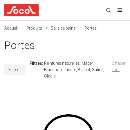
la
Ouvrir
Ouvrir
r
recherche
la
la
recherche
navigation
Socol
Accueil
Produits
Salle de bains
Portes
Portes
Filtres:
Peintures naturelles
Mäder
Effacer
Filtres
Blanchon
Lasure
Brillant
Satiné
tout
Glacis