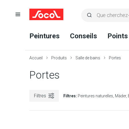
Ouvrir
Rechercher
la
Lancer
Socol
navigation
la
Peintures
Conseils
Points
recherche
Accueil
Produits
Salle de bains
Portes
Portes
Filtres
Filtres:
Peintures naturelles
Mäder