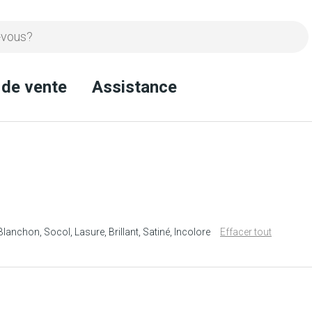
 de vente
Assistance
Blanchon
Socol
Lasure
Brillant
Satiné
Incolore
Effacer tout