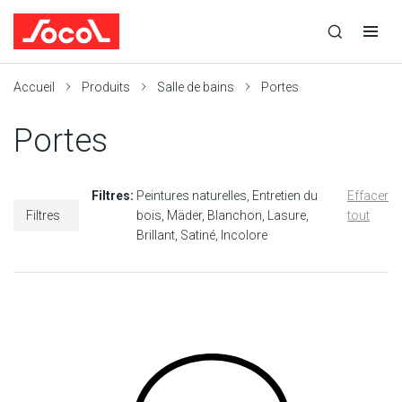
la
Ouvrir
Ouvrir
r
recherche
la
la
recherche
navigation
Socol
Accueil
Produits
Salle de bains
Portes
Portes
Filtres:
Peintures naturelles
Entretien du
Effacer
Filtres
bois
Mäder
Blanchon
Lasure
tout
Brillant
Satiné
Incolore