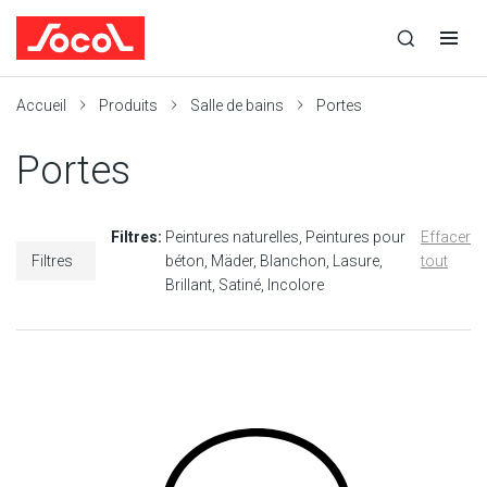
la
Ouvrir
Ouvrir
r
recherche
la
la
recherche
navigation
Socol
Accueil
Produits
Salle de bains
Portes
Portes
Filtres:
Peintures naturelles
Peintures pour
Effacer
Filtres
béton
Mäder
Blanchon
Lasure
tout
Brillant
Satiné
Incolore