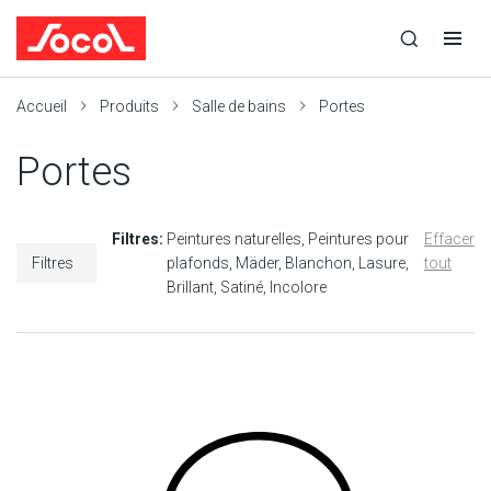
la
Ouvrir
Ouvrir
r
recherche
la
la
recherche
navigation
Socol
Accueil
Produits
Salle de bains
Portes
Portes
Filtres:
Peintures naturelles
Peintures pour
Effacer
Filtres
plafonds
Mäder
Blanchon
Lasure
tout
Brillant
Satiné
Incolore