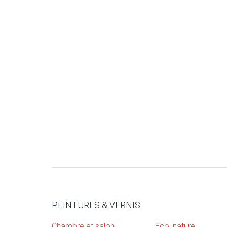
PEINTURES & VERNIS
Chambre et salon
Eco, nature