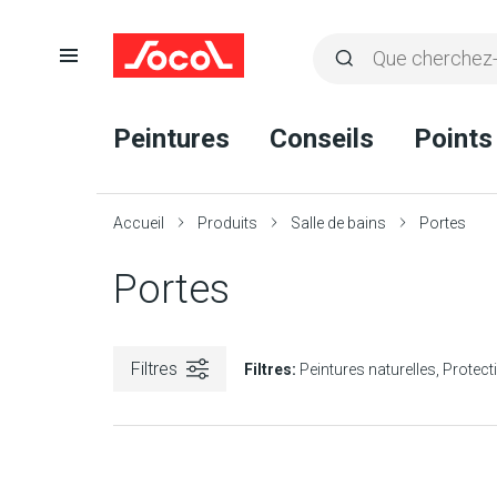
Ouvrir
Rechercher
la
Lancer
Socol
navigation
la
Peintures
Conseils
Points
recherche
Accueil
Produits
Salle de bains
Portes
Portes
Filtres
Filtres:
Peintures naturelles
Protect