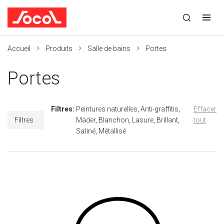
la
Ouvrir
Ouvrir
r
recherche
la
la
recherche
navigation
Socol
Accueil
Produits
Salle de bains
Portes
Portes
Filtres:
Peintures naturelles
Anti-graffitis
Effacer
Filtres
Mäder
Blanchon
Lasure
Brillant
tout
Satiné
Métallisé