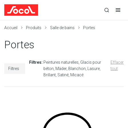
la
Ouvrir
Ouvrir
r
recherche
la
la
recherche
navigation
Socol
Accueil
Produits
Salle de bains
Portes
Portes
Filtres:
Peintures naturelles
Glacis pour
Effacer
Filtres
béton
Mäder
Blanchon
Lasure
tout
Brillant
Satiné
Micacé