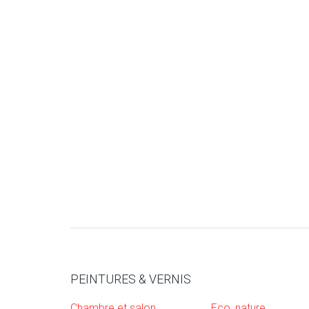
PEINTURES & VERNIS
Chambre et salon
Eco, nature