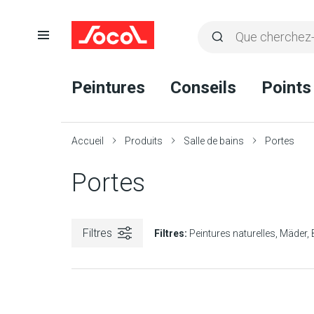
Ouvrir
Rechercher
la
Lancer
Socol
navigation
la
Peintures
Conseils
Points
recherche
Accueil
Produits
Salle de bains
Portes
Portes
Filtres
Filtres:
Peintures naturelles
Mäder