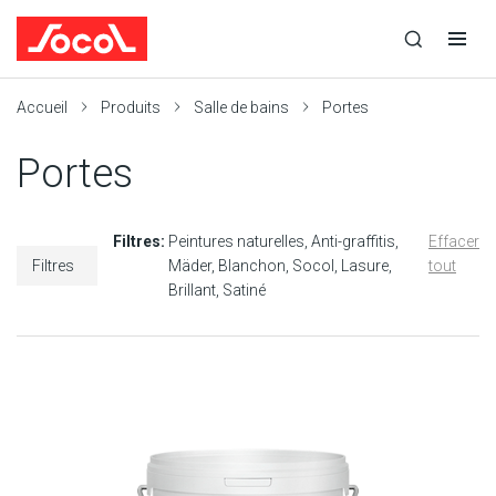
la
Ouvrir
Ouvrir
r
recherche
la
la
recherche
navigation
Socol
Accueil
Produits
Salle de bains
Portes
Portes
Filtres:
Peintures naturelles
Anti-graffitis
Effacer
Filtres
Mäder
Blanchon
Socol
Lasure
tout
Brillant
Satiné