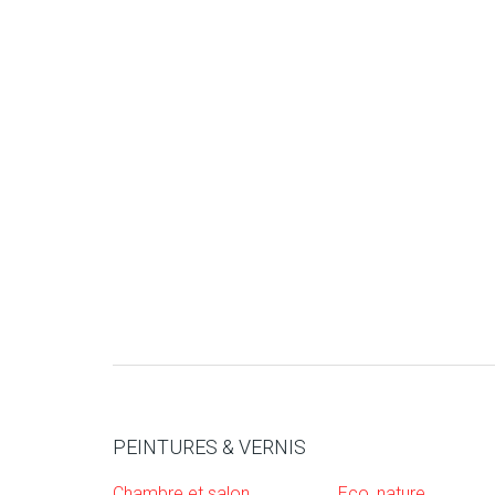
PEINTURES & VERNIS
Chambre et salon
Eco, nature