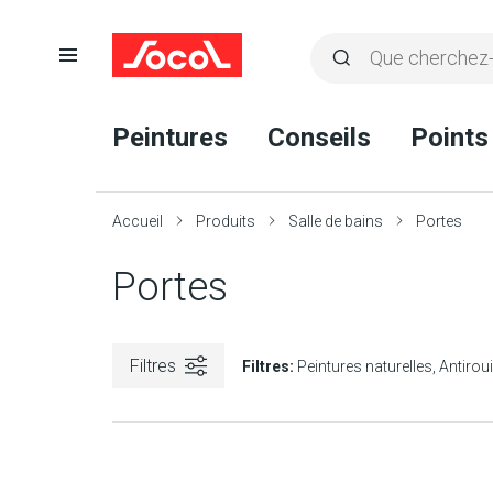
Ouvrir
Rechercher
la
Lancer
Socol
navigation
la
Peintures
Conseils
Points
recherche
Accueil
Produits
Salle de bains
Portes
Portes
Filtres
Filtres:
Peintures naturelles
Antiroui