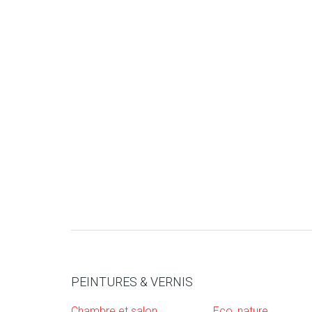
PEINTURES & VERNIS
Chambre et salon
Eco, nature