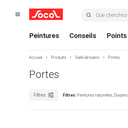
Ouvrir
Rechercher
la
Lancer
Socol
navigation
la
Peintures
Conseils
Points
recherche
Accueil
Produits
Salle de bains
Portes
Portes
Filtres
Filtres:
Peintures naturelles
Dispers