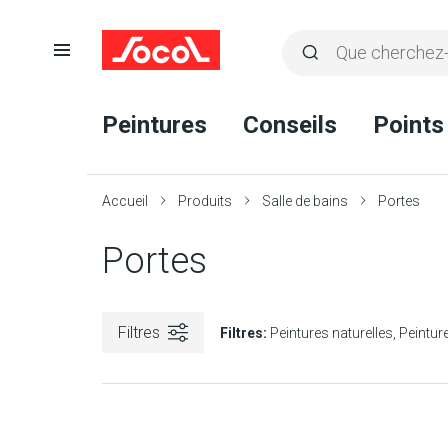
Ouvrir
Rechercher
la
Lancer
Socol
navigation
la
Peintures
Conseils
Points
recherche
Accueil
Produits
Salle de bains
Portes
Portes
Filtres
Filtres:
Peintures naturelles
Peinture