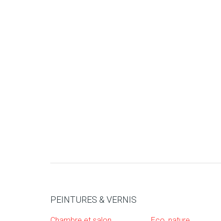
PEINTURES & VERNIS
Chambre et salon
Eco, nature