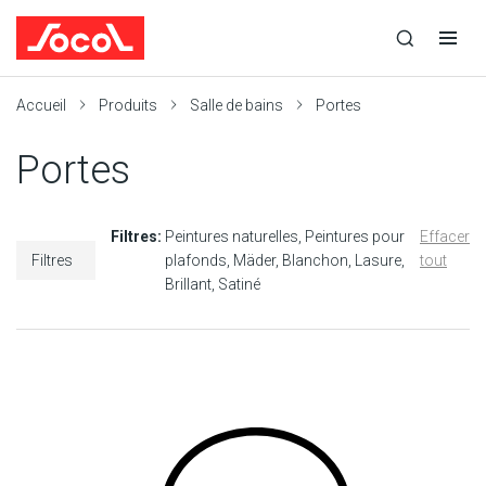
la
Ouvrir
Ouvrir
r
recherche
la
la
recherche
navigation
Socol
Accueil
Produits
Salle de bains
Portes
Portes
Filtres:
Peintures naturelles
Peintures pour
Effacer
Filtres
plafonds
Mäder
Blanchon
Lasure
tout
Brillant
Satiné