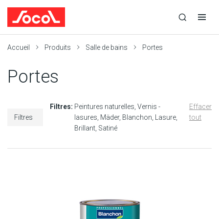
la
Ouvrir
Ouvrir
r
recherche
la
la
recherche
navigation
Socol
Accueil
Produits
Salle de bains
Portes
Portes
Filtres:
Peintures naturelles
Vernis -
Effacer
Filtres
lasures
Mäder
Blanchon
Lasure
tout
Brillant
Satiné