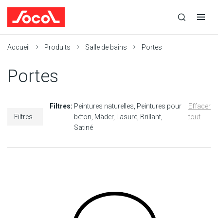
la
Ouvrir
Ouvrir
r
recherche
la
la
recherche
navigation
Socol
Accueil
Produits
Salle de bains
Portes
Portes
Filtres:
Peintures naturelles
Peintures pour
Effacer
Filtres
béton
Mäder
Lasure
Brillant
tout
Satiné