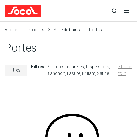
la
Ouvrir
Ouvrir
r
recherche
la
la
recherche
navigation
Socol
Accueil
Produits
Salle de bains
Portes
Portes
Filtres:
Peintures naturelles
Dispersions
Effacer
Filtres
Blanchon
Lasure
Brillant
Satiné
tout