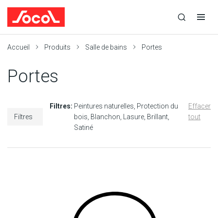
la
Ouvrir
Ouvrir
r
recherche
la
la
recherche
navigation
Socol
Accueil
Produits
Salle de bains
Portes
Portes
Filtres:
Peintures naturelles
Protection du
Effacer
Filtres
bois
Blanchon
Lasure
Brillant
tout
Satiné