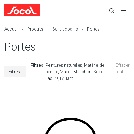
la
Ouvrir
Ouvrir
r
recherche
la
la
recherche
navigation
Socol
Accueil
Produits
Salle de bains
Portes
Portes
Filtres:
Peintures naturelles
Matériel de
Effacer
Filtres
peintre
Mäder
Blanchon
Socol
tout
Lasure
Brillant