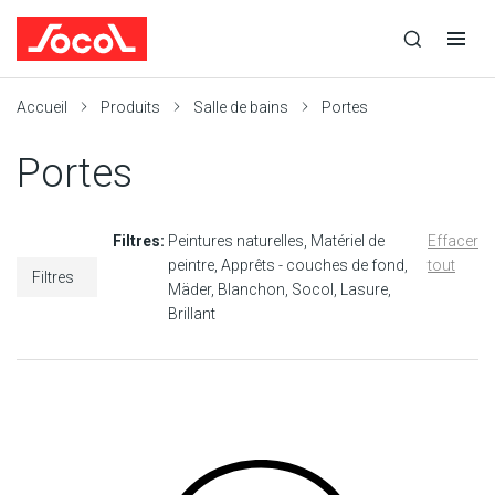
la
Ouvrir
Ouvrir
r
recherche
la
la
recherche
navigation
Socol
Accueil
Produits
Salle de bains
Portes
Portes
Filtres:
Peintures naturelles
Matériel de
Effacer
peintre
Apprêts - couches de fond
tout
Filtres
Mäder
Blanchon
Socol
Lasure
Brillant