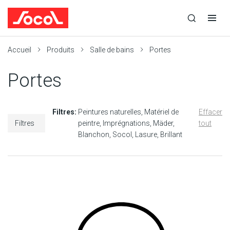
la
Ouvrir
Ouvrir
r
recherche
la
la
recherche
navigation
Socol
Accueil
Produits
Salle de bains
Portes
Portes
Filtres:
Peintures naturelles
Matériel de
Effacer
Filtres
peintre
Imprégnations
Mäder
tout
Blanchon
Socol
Lasure
Brillant