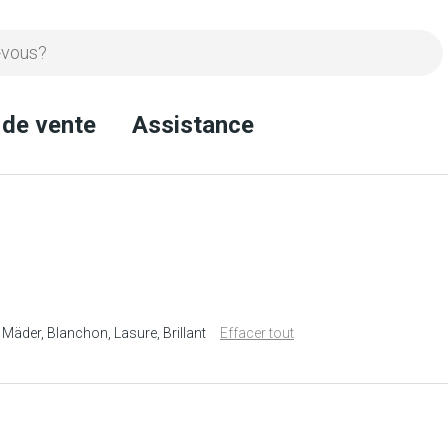
 de vente
Assistance
Mäder
Blanchon
Lasure
Brillant
Effacer tout