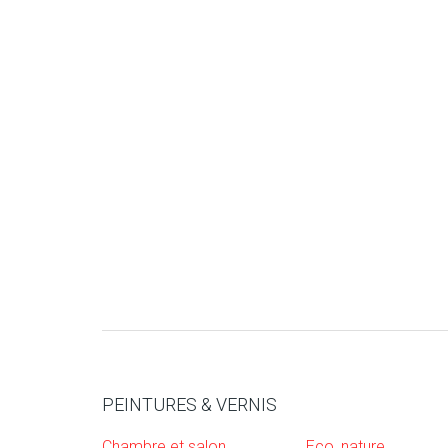
PEINTURES & VERNIS
Chambre et salon
Eco, nature