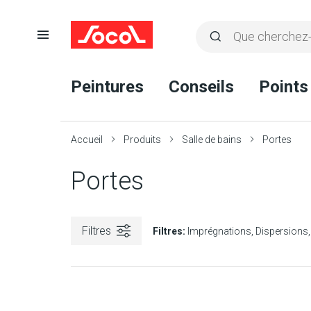
Ouvrir
Rechercher
la
Lancer
Socol
navigation
la
Peintures
Conseils
Points
recherche
Accueil
Produits
Salle de bains
Portes
Portes
Filtres
Filtres:
Imprégnations
Dispersions