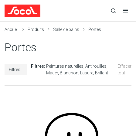
la
Ouvrir
Ouvrir
r
recherche
la
la
recherche
navigation
Socol
Accueil
Produits
Salle de bains
Portes
Portes
Filtres:
Peintures naturelles
Antirouilles
Effacer
Filtres
Mäder
Blanchon
Lasure
Brillant
tout