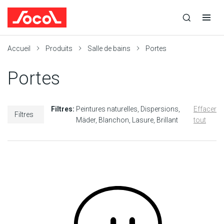
la
Ouvrir
Ouvrir
r
recherche
la
la
recherche
navigation
Socol
Accueil
Produits
Salle de bains
Portes
Portes
Filtres:
Peintures naturelles
Dispersions
Effacer
Filtres
Mäder
Blanchon
Lasure
Brillant
tout