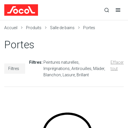
la
Ouvrir
Ouvrir
r
recherche
la
la
recherche
navigation
Socol
Accueil
Produits
Salle de bains
Portes
Portes
Filtres:
Peintures naturelles
Effacer
Filtres
Imprégnations
Antirouilles
Mäder
tout
Blanchon
Lasure
Brillant