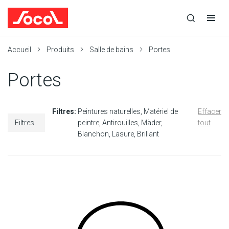
la
Ouvrir
Ouvrir
r
recherche
la
la
recherche
navigation
Socol
Accueil
Produits
Salle de bains
Portes
Portes
Filtres:
Peintures naturelles
Matériel de
Effacer
Filtres
peintre
Antirouilles
Mäder
tout
Blanchon
Lasure
Brillant