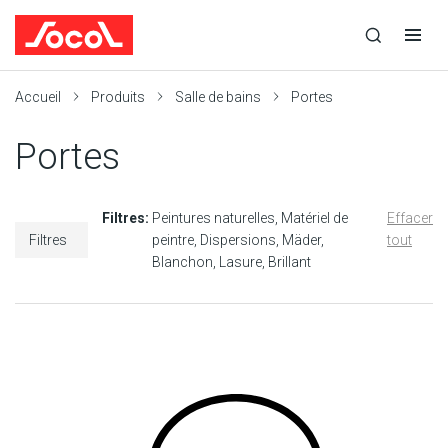
la
Ouvrir
Ouvrir
r
recherche
la
la
recherche
navigation
Socol
Accueil
Produits
Salle de bains
Portes
Portes
Filtres:
Peintures naturelles
Matériel de
Effacer
Filtres
peintre
Dispersions
Mäder
tout
Blanchon
Lasure
Brillant