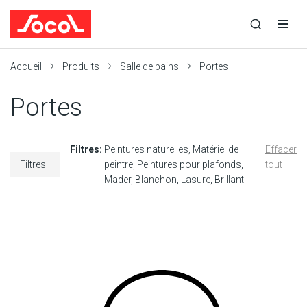
la
Ouvrir
Ouvrir
r
recherche
la
la
recherche
navigation
Socol
Accueil
Produits
Salle de bains
Portes
Portes
Filtres:
Peintures naturelles
Matériel de
Effacer
Filtres
peintre
Peintures pour plafonds
tout
Mäder
Blanchon
Lasure
Brillant