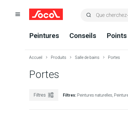
Ouvrir
Rechercher
la
Lancer
Socol
navigation
la
Peintures
Conseils
Points
recherche
Accueil
Produits
Salle de bains
Portes
Portes
Filtres
Filtres:
Peintures naturelles
Peintur