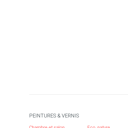
PEINTURES & VERNIS
Chambre et salon
Eco, nature