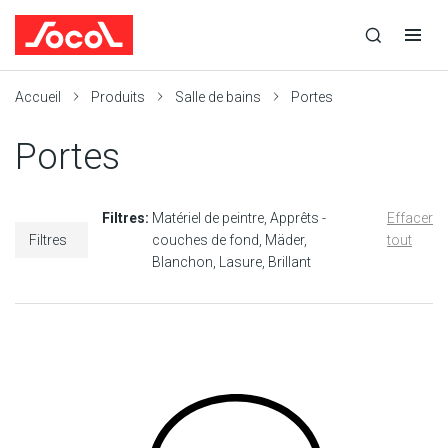
la
Ouvrir
Ouvrir
r
recherche
la
la
recherche
navigation
Socol
Accueil
Produits
Salle de bains
Portes
Portes
Filtres:
Matériel de peintre
Apprêts -
Effacer
Filtres
couches de fond
Mäder
tout
Blanchon
Lasure
Brillant