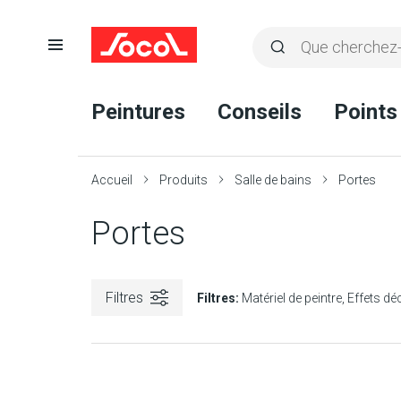
Ouvrir
Rechercher
la
Lancer
Socol
navigation
la
Peintures
Conseils
Points
recherche
Accueil
Produits
Salle de bains
Portes
Portes
Filtres
Filtres:
Matériel de peintre
Effets dé