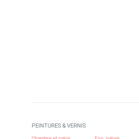
PEINTURES & VERNIS
Chambre et salon
Eco, nature