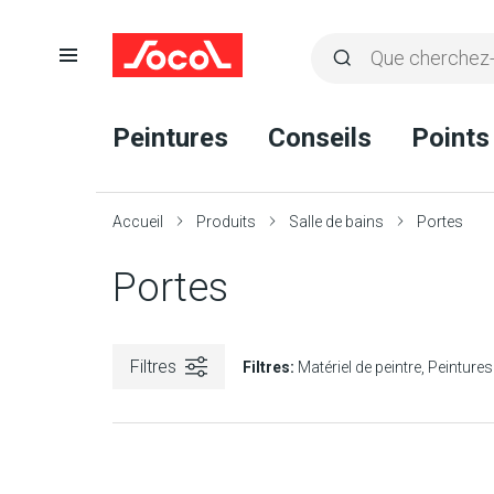
Ouvrir
Rechercher
la
Lancer
Socol
navigation
la
Peintures
Conseils
Points
recherche
Accueil
Produits
Salle de bains
Portes
Portes
Filtres
Filtres:
Matériel de peintre
Peintures