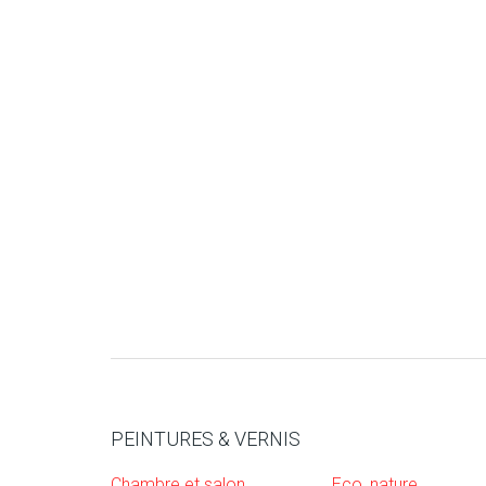
PEINTURES & VERNIS
Chambre et salon
Eco, nature