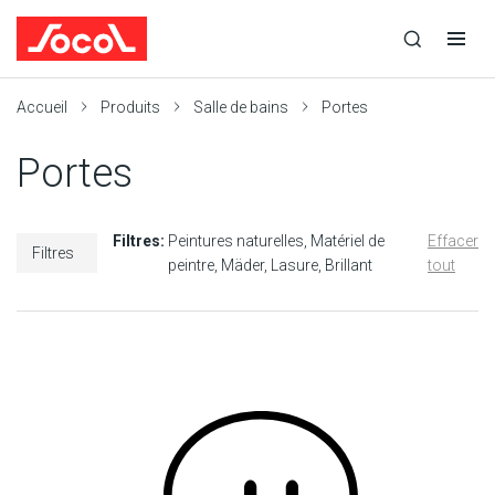
la
Ouvrir
Ouvrir
r
recherche
la
la
recherche
navigation
Socol
Accueil
Produits
Salle de bains
Portes
Portes
Filtres:
Peintures naturelles
Matériel de
Effacer
Filtres
peintre
Mäder
Lasure
Brillant
tout