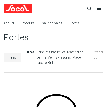
la
Ouvrir
Ouvrir
r
recherche
la
la
recherche
navigation
Socol
Accueil
Produits
Salle de bains
Portes
Portes
Filtres:
Peintures naturelles
Matériel de
Effacer
Filtres
peintre
Vernis - lasures
Mäder
tout
Lasure
Brillant