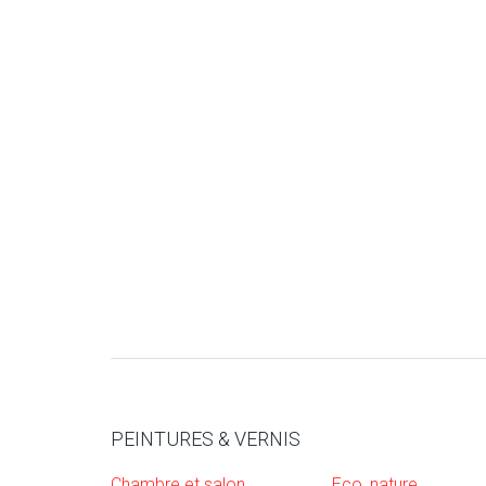
PEINTURES & VERNIS
Chambre et salon
Eco, nature