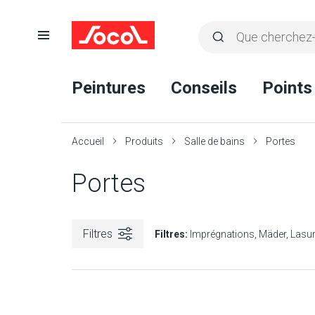
Ouvrir
Rechercher
la
Lancer
Socol
navigation
la
Peintures
Conseils
Points
recherche
Accueil
Produits
Salle de bains
Portes
Portes
Filtres
Filtres:
Imprégnations
Mäder
Lasu