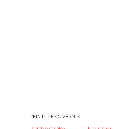
PEINTURES & VERNIS
Chambre et salon
Eco, nature