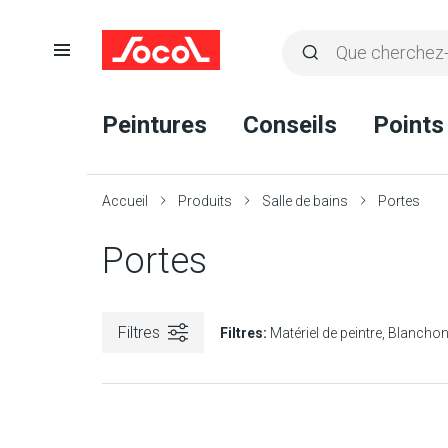
Ouvrir
Rechercher
la
Lancer
Socol
navigation
la
Peintures
Conseils
Points
recherche
Accueil
Produits
Salle de bains
Portes
Portes
Filtres
Filtres:
Matériel de peintre
Blancho