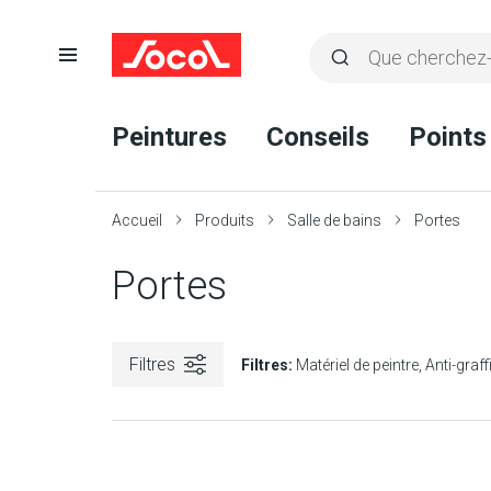
Ouvrir
Rechercher
la
Lancer
Socol
navigation
la
Peintures
Conseils
Points
recherche
Accueil
Produits
Salle de bains
Portes
Portes
Filtres
Filtres:
Matériel de peintre
Anti-graffi