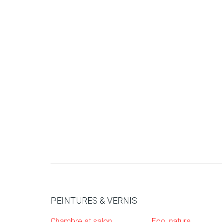
PEINTURES & VERNIS
Chambre et salon
Eco, nature