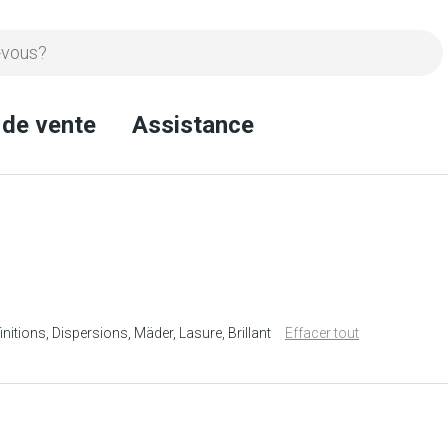
 de vente
Assistance
initions
Dispersions
Mäder
Lasure
Brillant
Effacer tout