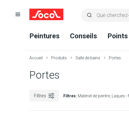
Ouvrir
Rechercher
la
Lancer
Socol
navigation
la
Peintures
Conseils
Points
recherche
Accueil
Produits
Salle de bains
Portes
Portes
Filtres
Filtres:
Matériel de peintre
Laques - f