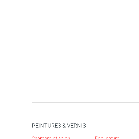
PEINTURES & VERNIS
Chambre et salon
Eco, nature