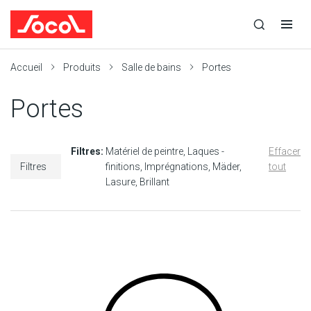
la
Ouvrir
Ouvrir
r
recherche
la
la
recherche
navigation
Socol
Accueil
Produits
Salle de bains
Portes
Portes
Filtres:
Matériel de peintre
Laques -
Effacer
Filtres
finitions
Imprégnations
Mäder
tout
Lasure
Brillant