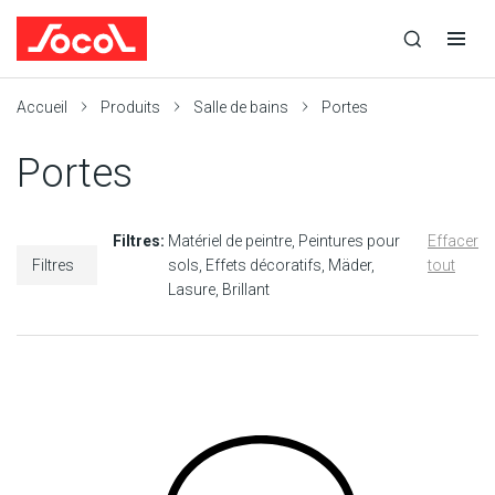
la
Ouvrir
Ouvrir
r
recherche
la
la
recherche
navigation
Socol
Accueil
Produits
Salle de bains
Portes
Portes
Filtres:
Matériel de peintre
Peintures pour
Effacer
Filtres
sols
Effets décoratifs
Mäder
tout
Lasure
Brillant