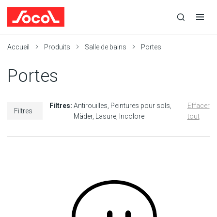
la
Ouvrir
Ouvrir
r
recherche
la
la
recherche
navigation
Socol
Accueil
Produits
Salle de bains
Portes
Portes
Filtres:
Antirouilles
Peintures pour sols
Effacer
Filtres
Mäder
Lasure
Incolore
tout