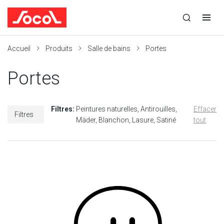
la
Ouvrir
Ouvrir
r
recherche
la
la
recherche
navigation
Socol
Accueil
Produits
Salle de bains
Portes
Portes
Filtres:
Peintures naturelles
Antirouilles
Effacer
Filtres
Mäder
Blanchon
Lasure
Satiné
tout