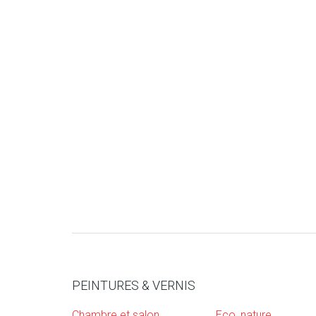
PEINTURES & VERNIS
Chambre et salon
Eco, nature