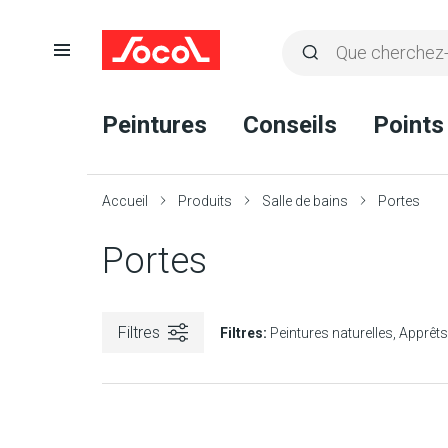
Ouvrir
Rechercher
la
Lancer
Socol
navigation
la
Peintures
Conseils
Points
recherche
Accueil
Produits
Salle de bains
Portes
Portes
Filtres
Filtres:
Peintures naturelles
Apprêts